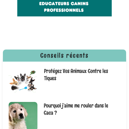
ECOLE CANINE
“PARLONS CHIENS”
à blonay
Sylvie Moret et Eddy Cornaz
Conseils récents
Protégez Vos Animaux Contre les
Tiques
Pourquoi j’aime me rouler dans le
Caca ?